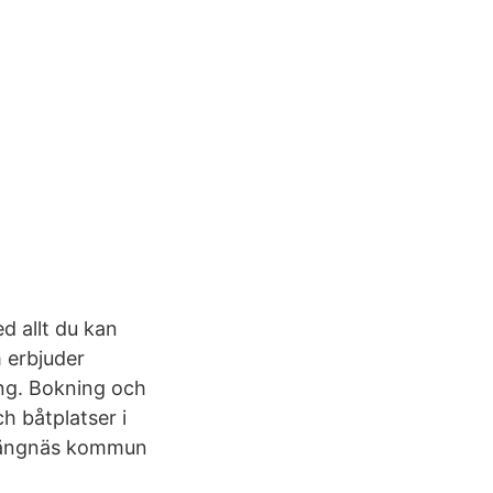
ed allt du kan
 erbjuder
ing. Bokning och
h båtplatser i
trängnäs kommun