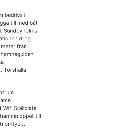
 bedrivs i
ga till med båt
tid: Sundbyholms
mationen drog
 meter från
ästhamnsguiden
ka
. Torshälla
entrum.
thamn
 Wifi Ställplats
amninloppet till
ch omtyckt