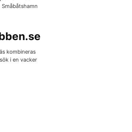
d. Småbåtshamn
ubben.se
äs kombineras
sök i en vacker