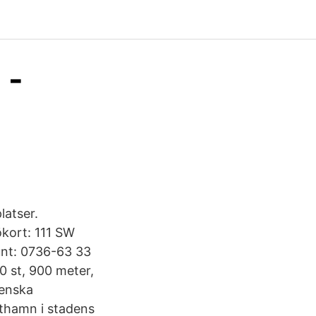
 -
latser.
ökort: 111 SW
runt: 0736-63 33
10 st, 900 meter,
venska
ästhamn i stadens