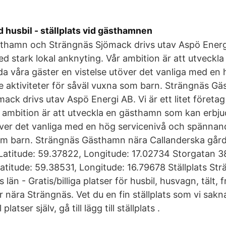
 husbil - ställplats vid gästhamnen
thamn och Strängnäs Sjömack drivs utav Aspö Energi 
med stark lokal anknyting. Vår ambition är att utveck
a våra gäster en vistelse utöver det vanliga med en 
 aktiviteter för såväl vuxna som barn. Strängnäs G
ack drivs utav Aspö Energi AB. Vi är ett litet företag
 ambition är att utveckla en gästhamn som kan erbju
över det vanliga med en hög servicenivå och spännand
om barn. Strängnäs Gästhamn nära Callanderska går
Latitude: 59.37822, Longitude: 17.02734 Storgatan 
 Latitude: 59.38531, Longitude: 16.79678 Ställplats St
än - Gratis/billiga platser för husbil, husvagn, tält, 
er nära Strängnäs. Vet du en fin ställplats som vi sak
 platser själv, gå till lägg till ställplats .