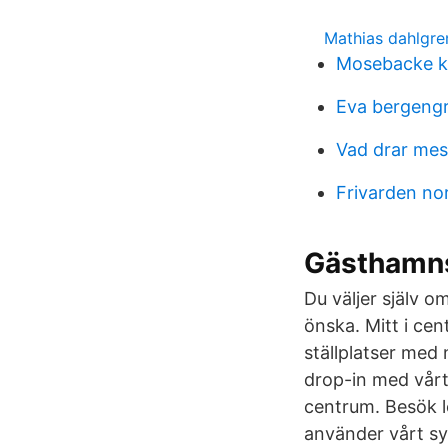
Mathias dahlgre
Mosebacke k
Eva bergeng
Vad drar mest
Frivarden no
Gästhamns
Du väljer själv o
önska. Mitt i c
ställplatser med
drop-in med vårt 
centrum. Besök 
använder vårt sy