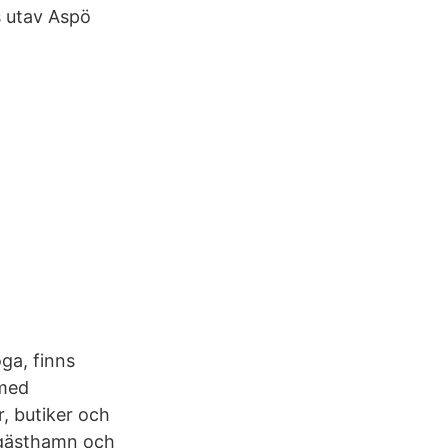
 utav Aspö
ga, finns
 med
, butiker och
, gästhamn och