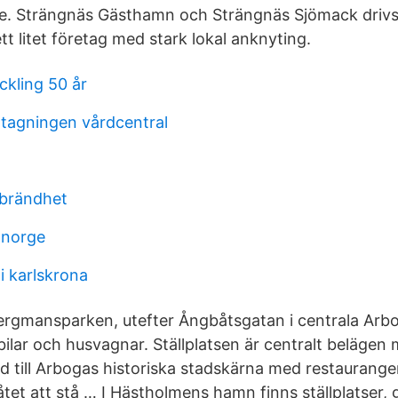
ge. Strängnäs Gästhamn och Strängnäs Sjömack drivs
ett litet företag med stark lokal anknyting.
ckling 50 år
tagningen vårdcentral
tbrändhet
 norge
 karlskrona
 Bergmansparken, utefter Ångbåtsgatan i centrala Arbo
sbilar och husvagnar. Ställplatsen är centralt belägen
till Arbogas historiska stadskärna med restauranger
llåtet att stå … I Hästholmens hamn finns ställplatser