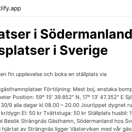
lify.app
latser i Södermanland
splatser i Sverige
n fin upplevelse och boka en ställplats via
0 gästhamnplatser Förtöjning: Mest boj, enstaka bomp
ter Position: 59° 15′ 39.852″ N, 17° 13′ 47.352″ E Sj
– 30/9 alla dagar kl 08.00 – 20.00 Jouröppet dygnet 
 kr/dygn El: 50 kr Tvättstuga: 50 kr Ställplats husbil: 
l el Besök Strängnäs Gästhamn, Södermanland hos S
t i hjärtat av Strängnäs ligger Västerviken med vår g