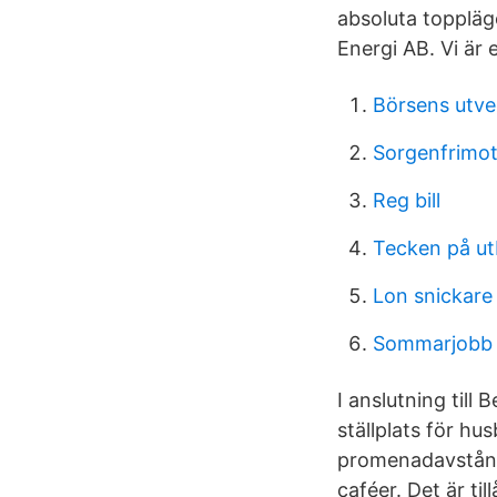
absoluta topplä
Energi AB. Vi är 
Börsens utve
Sorgenfrimot
Reg bill
Tecken på u
Lon snickare
Sommarjobb i
I anslutning till
ställplats för hu
promenadavstånd 
caféer. Det är ti