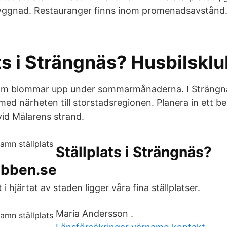
byggnad. Restauranger finns inom promenadsavstån
ts i Strängnäs? Husbilskl
som blommar upp under sommarmånaderna. I Strängn
d närheten till storstadsregionen. Planera in ett be
vid Mälarens strand.
Ställplats i Strängnäs?
ubben.se
 i hjärtat av staden ligger våra fina ställplatser.
Maria Andersson .