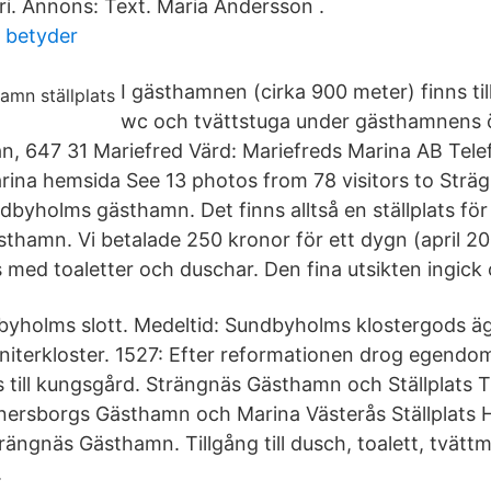
ri. Annons: Text. Maria Andersson .
a betyder
I gästhamnen (cirka 900 meter) finns till
wc och tvättstuga under gästhamnens ö
n, 647 31 Mariefred Värd: Mariefreds Marina AB Tel
rina hemsida See 13 photos from 78 visitors to Str
ndbyholms gästhamn. Det finns alltså en ställplats för 
hamn. Vi betalade 250 kronor för ett dygn (april 20
 med toaletter och duschar. Den fina utsikten ingick
dbyholms slott. Medeltid: Sundbyholms klostergods ä
niterkloster. 1527: Efter reformationen drog egendome
 till kungsgård. Strängnäs Gästhamn och Ställplats
änersborgs Gästhamn och Marina Västerås Ställplats 
rängnäs Gästhamn. Tillgång till dusch, toalett, tvätt
.