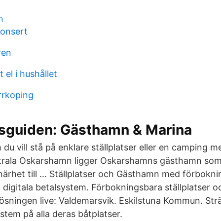
n
onsert
ren
 el i hushållet
rrkoping
guiden: Gästhamn & Marina
m du vill stå på enklare ställplatser eller en camping m
entrala Oskarshamn ligger Oskarshamns gästhamn som
 närhet till … Ställplatser och Gästhamn med förbokn
digitala betalsystem. Förbokningsbara ställplatser oc
lösningen live: Valdemarsvik. Eskilstuna Kommun. S
stem på alla deras båtplatser.