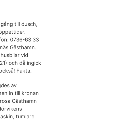
gång till dusch,
ppettider.
efon: 0736-63 33
ägnäs Gästhamn.
husbilar vid
21) och då ingick
 också! Fakta.
gdes av
n in till kronan
 Trosa Gästhamn
Hörvikens
maskin, tumlare