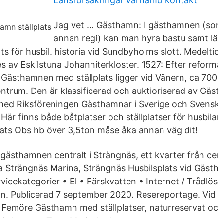
Länsförsäkringar värnamo kontakt
Jag vet … Gästhamn: I gästhamnen (som
annan regi) kan man hyra bastu samt läg
lats för husbil. historia vid Sundbyholms slott. Medel
s av Eskilstuna Johanniterkloster. 1527: Efter refor
ästhamnen med ställplats ligger vid Vänern, ca 700
ntrum. Den är klassificerad och auktioriserad av G
med Riksföreningen Gästhamnar i Sverige och Svens
Här finns både båtplatser och ställplatser för husbilar
ats Obs hb över 3,5ton måse åka annan väg dit!
 gästhamnen centralt i Strängnäs, ett kvarter från c
 Strängnäs Marina, Strängnäs Husbilsplats vid Gäs
icekategorier • El • Färskvatten • Internet / Trådlöst
 Publicerad 7 september 2020. Resereportage. Vid h
 Femöre Gästhamn med ställplatser, naturreservat o