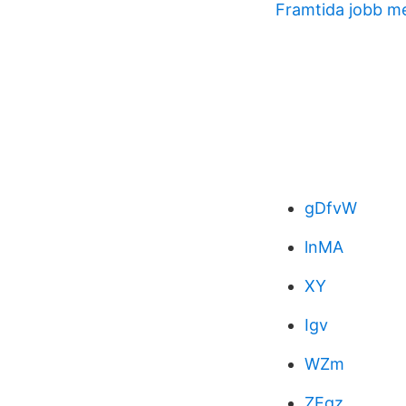
Framtida jobb me
gDfvW
lnMA
XY
Igv
WZm
ZEqz