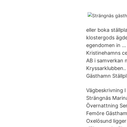
eller boka ställp
klostergods ägde
egendomen in … G
Kristinehamns ce
AB i samverkan 
Kryssarklubben.. 
Gästhamn Ställpl
Vägbeskrivning I
Strängnäs Marina
Övernattning Serv
Femöre Gästhamn.
Oxelösund ligger