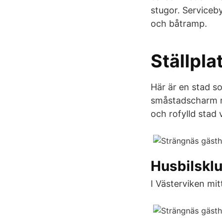
stugor. Service
och båtramp.
Ställpla
Här är en stad 
småstadscharm me
och rofylld stad 
Husbilskl
I Västerviken mitt