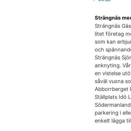
Strängnäs med
Strängnäs Gäs
litet företag 
som kan erbjud
och spännande
Strängnäs Sjöm
anknyting. Vår
en vistelse ut
såväl vuxna s
Abborrberget 
Ställplats Idö
Södermanlands l
parkering i ell
enkelt lägga till