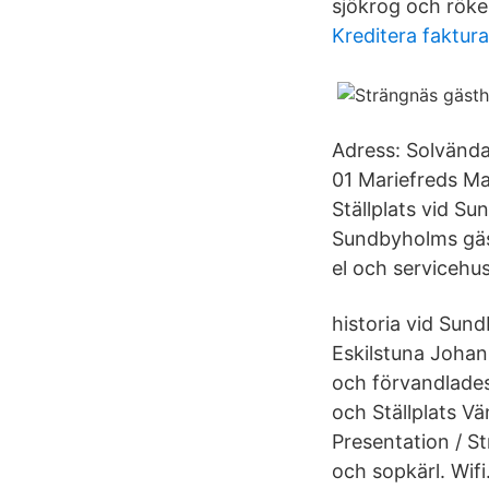
sjökrog och röke
Kreditera faktur
Adress: Solvända
01 Mariefreds Ma
Ställplats vid Su
Sundbyholms gäst
el och servicehus
historia vid Sun
Eskilstuna Johan
och förvandlades
och Ställplats V
Presentation / St
och sopkärl. Wifi