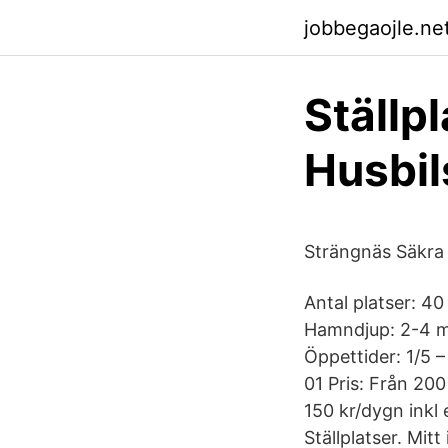
jobbegaojle.net
Ställp
Husbil
Strängnäs Säkra e
Antal platser: 4
Hamndjup: 2-4 me
Öppettider: 1/5 
01 Pris: Från 200
150 kr/dygn ink
Ställplatser. Mit