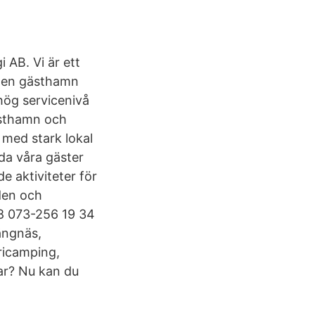
AB. Vi är ett
la en gästhamn
hög servicenivå
ästhamn och
 med stark lokal
da våra gäster
e aktiviteter för
den och
38 073-256 19 34
rängnäs,
fricamping,
nar? Nu kan du